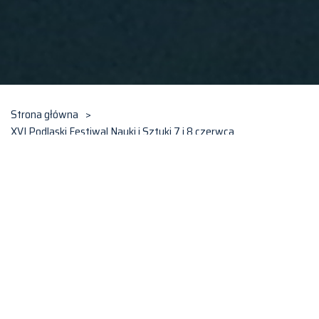
Strona główna
>
XVI Podlaski Festiwal Nauki i Sztuki 7 i 8 czerwca
XVI Podlaski Festiwal Nauki i
Sztuki 7 i 8 czerwca
7 czerwca, 2018
Po niezwykle udanych odsłonach festiwalu w Łomży i
Suwałkach – spotkaniach wypełnionych warsztatami,
wykładami oraz publicznością otwartą na odkrywanie nauki –
czas na szerszą prezentację podlaskich uczelni. W czwartek i
piątek (7 i 8 czerwca) zapraszamy na kolejne atrakcje XVI
Podlaskiego Festiwalu Nauki i Sztuki.