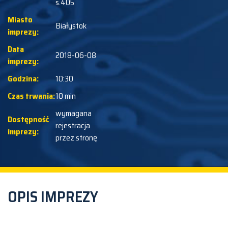
s.405
Miasto
Białystok
imprezy:
Data
2018-06-08
imprezy:
Godzina:
10:30
Czas trwania:
10 min
wymagana
Dostępność
rejestracja
imprezy:
przez stronę
OPIS IMPREZY