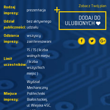
Zobacz Twój plan
Rodzaj
prezentacja
imprezy:
DODAJ DO
Udział
bez aktywnego
ULUBIONYCH
publiczności:
udziału
Odbiorca
wszyscy
imprezy:
zainteresowani
15 / 15 ( liczba
wolnych miejsc
Limit
/ liczba
uczestników:
wszystkich
miejsc )
Wydział
Mechaniczny
Miejsce
Politechniki
imprezy:
Białostockiej,
ul. Wiejska 45C,