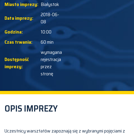
Miasto imprezy:
Białystok
2018-06-
Data imprezy:
08
Godzina:
10:00
Czas trwania:
60 min
wymagana
Dostępność
rejestracja
imprezy:
przez
stronę
OPIS IMPREZY
Uczestnicy warsztatów zapoznają się z wybranymi pojęciami z