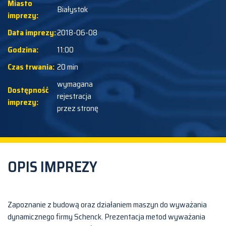
Miasto
Białystok
imprezy:
Data imprezy:
2018-06-08
Godzina:
11:00
Czas trwania:
20 min
wymagana
Dostępność
rejestracja
imprezy:
przez stronę
OPIS IMPREZY
Zapoznanie z budową oraz działaniem maszyn do wyważania
dynamicznego firmy Schenck. Prezentacja metod wyważania