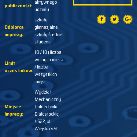
aktywnego
publiczności:
udziału
szkoły
Odbiorca
gimnazjalne,
imprezy:
szkoły średnie,
studenci
10 / 10 ( liczba
wolnych miejsc
Limit
/ liczba
uczestników:
wszystkich
miejsc )
Wydział
Mechaniczny
Miejsce
Politechniki
imprezy:
Białostockiej,
s.522, ul.
Wiejska 45C