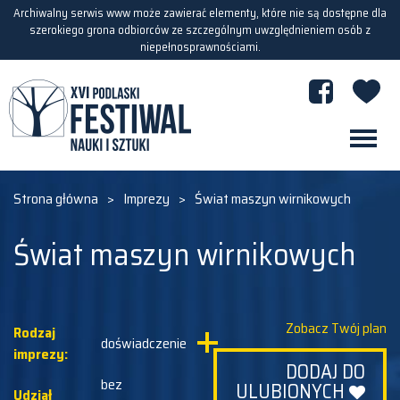
Archiwalny serwis www może zawierać elementy, które nie są dostępne dla
szerokiego grona odbiorców ze szczególnym uwzględnieniem osób z
niepełnosprawnościami.
Strona główna
>
Imprezy
>
Świat maszyn wirnikowych
Świat maszyn wirnikowych
Zobacz Twój plan
Rodzaj
doświadczenie
imprezy:
DODAJ DO
bez
ULUBIONYCH
Udział