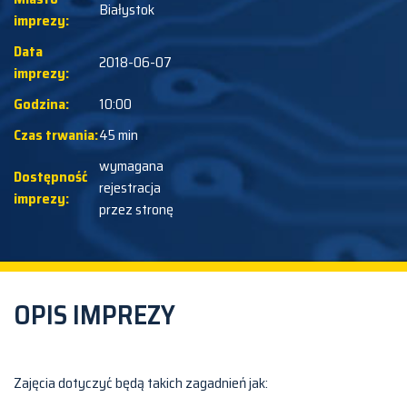
Białystok
imprezy:
Data
2018-06-07
imprezy:
Godzina:
10:00
Czas trwania:
45 min
wymagana
Dostępność
rejestracja
imprezy:
przez stronę
OPIS IMPREZY
Zajęcia dotyczyć będą takich zagadnień jak: