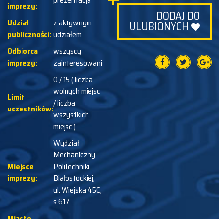
prezentacja
imprezy:
DODAJ DO
Udział
z aktywnym
ULUBIONYCH
publiczności:
udziałem
Odbiorca
wszyscy
imprezy:
zainteresowani
0 / 15 ( liczba
wolnych miejsc
Limit
/ liczba
uczestników:
wszystkich
miejsc )
Wydział
Mechaniczny
Miejsce
Politechniki
imprezy:
Białostockiej,
ul. Wiejska 45C,
s.617
Miasto