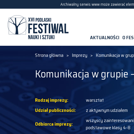
Archiwalny serwis www może zawierać eleme
AKTUALNOŚCI
O FE
Strona główna
>
Imprezy
>
Komunikacja w grup
Komunikacja w grupie 
Rodzaj imprezy:
warsztat
Udział publiczności:
z aktywnym udziałem
wszyscy zainteresowani,
Odbiorca imprezy:
podstawowe klasy 4-8