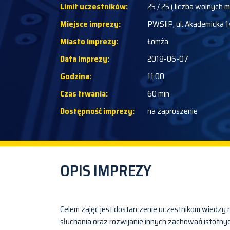
Limit uczestników:
25 / 25 ( liczba wolnych m
Miejsce imprezy:
PWSIiP, ul. Akademicka 1
Miasto imprezy:
Łomża
Data imprezy:
2018-06-07
Godzina:
11:00
Czas trwania:
60 min
Dostępność imprezy:
na zaproszenie
OPIS IMPREZY
Celem zajęć jest dostarczenie uczestnikom wiedzy 
słuchania oraz rozwijanie innych zachowań istotnyc