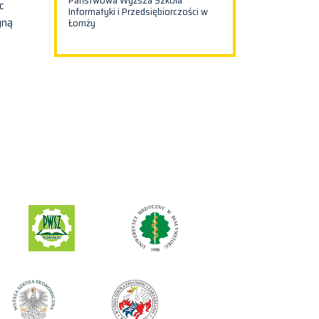
Państwowa Wyższa Szkoła
c
Informatyki i Przedsiębiorczości w
yną
Łomży