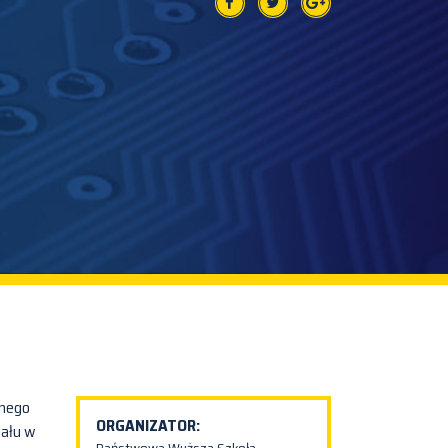
wnego
ORGANIZATOR:
iału w