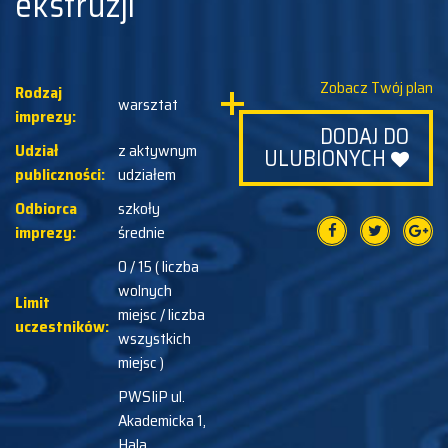
ekstruzji
Zobacz Twój plan
Rodzaj
warsztat
imprezy:
DODAJ DO
Udział
z aktywnym
ULUBIONYCH
publiczności:
udziałem
Odbiorca
szkoły
imprezy:
średnie
0 / 15 ( liczba
wolnych
Limit
miejsc / liczba
uczestników:
wszystkich
miejsc )
PWSIiP ul.
Akademicka 1,
Hala