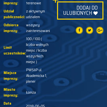
imprezy:
terenowe
DODAJ DO
Udział
z aktywnym
ULUBIONYCH
publiczności:
udziałem
Odbiorca
wszyscy
imprezy:
zainteresowani
100 / 100 (
liczba wolnych
Limit
miejsc / liczba
uczestników:
wszystkich
miejsc )
PWSIiP ul.
Miejsce
Akademicka 1,
imprezy:
plener
Miasto
Łomża
imprezy:
Data
2018-06-05