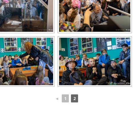
◄
1
2