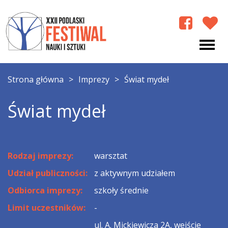
Strona główna
>
Imprezy
>
Świat mydeł
Świat mydeł
Rodzaj imprezy:
warsztat
Udział publiczności:
z aktywnym udziałem
Odbiorca imprezy:
szkoły średnie
Limit uczestników:
-
ul. A. Mickiewicza 2A, wejście