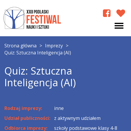
Strona główna
>
Imprezy
>
Quiz: Sztuczna Inteligencja (AI)
Quiz: Sztuczna
Inteligencja (AI)
Rodzaj imprezy:
inne
Udział publiczności:
z aktywnym udziałem
Odbiorca imprezy:
szkoły podstawowe klasy 4-8