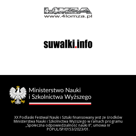
XX Podlaski Festiwal Nauki i Sztuki finansowany jest ze środków
Ministerstwa Nauki i Szkolnictwa Wyższego w ramach programu
„Społeczna odpowiedzialność nauki II”, umowa nr
POPUL/SP/0153/2023/01.