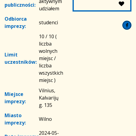
aktywnym
publiczności:
udziałem
Odbiorca
studenci
imprezy:
10 / 10 (
liczba
wolnych
Limit
miejsc /
uczestników:
liczba
wszystkich
miejsc )
Vilnius,
Miejsce
Kalvarijų
imprezy:
g. 135
Miasto
Wilno
imprezy:
2024-05-