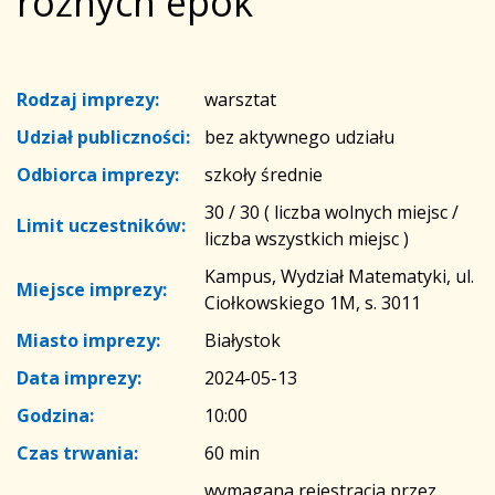
różnych epok”
Rodzaj imprezy:
warsztat
Udział publiczności:
bez aktywnego udziału
Odbiorca imprezy:
szkoły średnie
30 / 30 ( liczba wolnych miejsc /
Limit uczestników:
liczba wszystkich miejsc )
Kampus, Wydział Matematyki, ul.
Miejsce imprezy:
Ciołkowskiego 1M, s. 3011
Miasto imprezy:
Białystok
Data imprezy:
2024-05-13
Godzina:
10:00
Czas trwania:
60 min
wymagana rejestracja przez