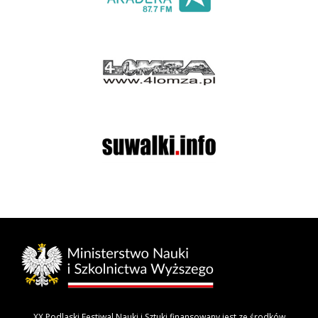
XX Podlaski Festiwal Nauki i Sztuki finansowany jest ze środków