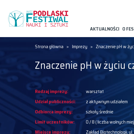
AKTUALNOŚCI
O FE
Strona główna
>
Imprezy
>
Znaczenie pH w życ
Znaczenie pH w życiu c
Rodzaj imprezy:
warsztat
Udział publiczności:
z aktywnym udziałem
Odbiorca imprezy:
szkoły średnie
Limit uczestników:
0 / 8 ( liczba wolnych mie
Miejsce imprezy:
Zakład Biotechnologii, ul