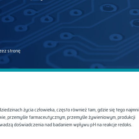
zez stronę
iedzinach życia człowieka, często również tam, gdzie się tego najmni
wie, przemyśle farmaceutycznym, przemyśle żywieniowym, produkcji
prowadzą doświadczenia nad badaniem wpływu pH na reakcje redoks.