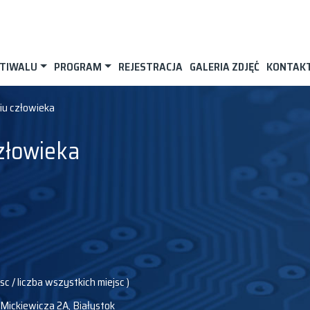
STIWALU
PROGRAM
REJESTRACJA
GALERIA ZDJĘĆ
KONTAK
iu człowieka
złowieka
jsc / liczba wszystkich miejsc )
. Mickiewicza 2A, Białystok