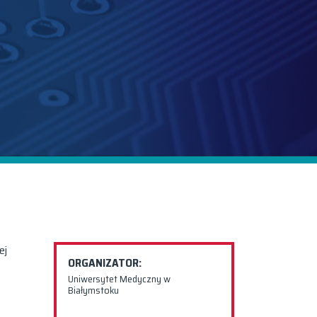
ej
ORGANIZATOR:
Uniwersytet Medyczny w
Białymstoku