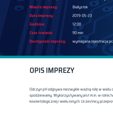
Miasto imprezy:
Białystok
Data imprezy:
2019-05-23
Godzina:
12:00
Czas trwania:
90 min
Dostępność imprezy:
wymagana rejestracja pr
OPIS IMPREZY
Odczyn pH odgrywa niezwykle ważną rolę w wielu dz
spodziewamy. Wykorzystywany jest m.in. w rolnict
kosmetologicznej i wielu innych. Uczestnicy prze