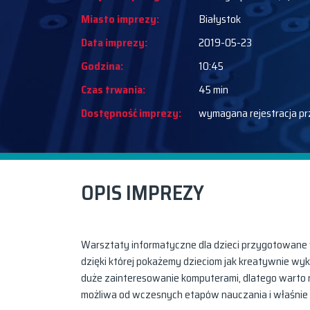
Miasto imprezy:
Białystok
Data imprezy:
2019-05-23
Godzina:
10:45
Czas trwania:
45 min
Dostępność imprezy:
wymagana rejestracja pr
OPIS IMPREZY
Warsztaty informatyczne dla dzieci przygotowane w
dzięki której pokażemy dzieciom jak kreatywnie wy
duże zainteresowanie komputerami, dlatego warto na
możliwa od wczesnych etapów nauczania i właśnie 