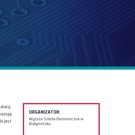
kacji,
ORGANIZATOR:
kazują
Wyższa Szkoła Ekonomiczna w
i jest
Białymstoku