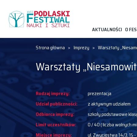
AKTUALNOŚCI
O FE
Strona główna
>
Imprezy
>
Warsztaty „Niesamo
Warsztaty „Niesamowit
Rodzaj imprezy:
prezentacja
Udział publiczności:
z aktywnym udziałem
Odbiorca imprezy:
szkoły podstawowe klasy
Limit uczestników:
0 / 40 ( liczba wolnych mi
Miejsce imprezy:
ul. Zwycięstwa 14/3, 15 -