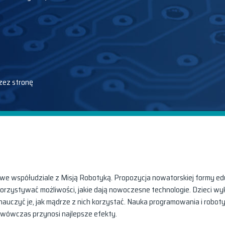
zez stronę
e współudziale z Misją Robotyką. Propozycja nowatorskiej formy edu
korzystywać możliwości, jakie dają nowoczesne technologie. Dzieci wy
uczyć je, jak mądrze z nich korzystać. Nauka programowania i robotyk
wówczas przynosi najlepsze efekty.