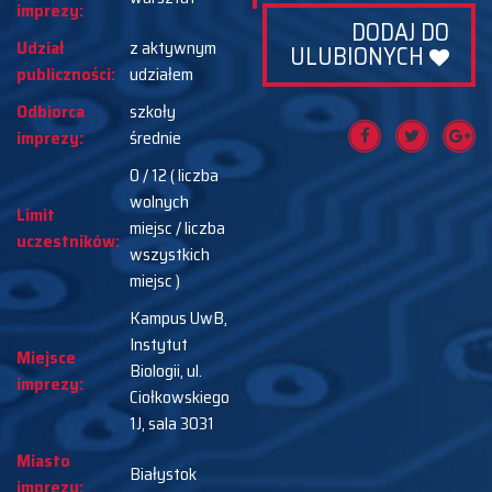
imprezy:
DODAJ DO
Udział
z aktywnym
ULUBIONYCH
publiczności:
udziałem
Odbiorca
szkoły
imprezy:
średnie
0 / 12 ( liczba
wolnych
Limit
miejsc / liczba
uczestników:
wszystkich
miejsc )
Kampus UwB,
Instytut
Miejsce
Biologii, ul.
imprezy:
Ciołkowskiego
1J, sala 3031
Miasto
Białystok
imprezy: