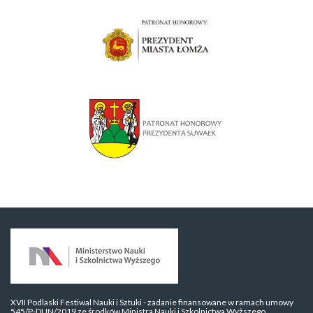
XVII Podlaski Festiwal Nauki i Sztuki - zadanie finansowane w ramach umowy
545/P-DUN/2019 ze środków Ministra Nauki i Szkolnictwa Wyższego