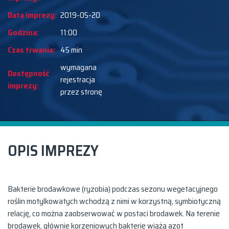
Data imprezy:
2019-05-20
Godzina:
11:00
Czas trwania:
45 min
wymagana
Dostępność
rejestracja
imprezy:
przez stronę
OPIS IMPREZY
Bakterie brodawkowe (ryzobia) podczas sezonu wegetacyjnego
roślin motylkowatych wchodzą z nimi w korzystną, symbiotyczną
relację, co można zaobserwować w postaci brodawek. Na terenie
brodawek, głównie korzeniowych bakterie wiążą azot