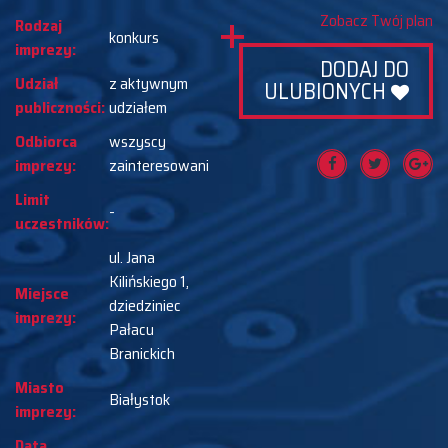
Zobacz Twój plan
Rodzaj
konkurs
imprezy:
DODAJ DO
Udział
z aktywnym
ULUBIONYCH
publiczności:
udziałem
Odbiorca
wszyscy
imprezy:
zainteresowani
Limit
-
uczestników:
ul. Jana
Kilińskiego 1,
Miejsce
dziedziniec
imprezy:
Pałacu
Branickich
Miasto
Białystok
imprezy:
Data