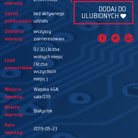
imprezy:
DODAJ DO
Udział
bez aktywnego
ULUBIONYCH
publiczności:
udziału
Odbiorca
wszyscy
imprezy:
zainteresowani
0 / 30 ( liczba
wolnych miejsc
Limit
/ liczba
uczestników:
wszystkich
miejsc )
Miejsce
Wiejska 45A,
imprezy:
sala 039
Miasto
Białystok
imprezy:
Data
2019-05-23
imprezy: