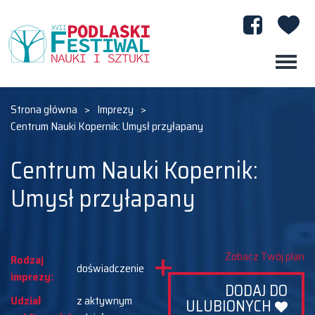
Strona główna
>
Imprezy
>
Centrum Nauki Kopernik: Umysł przyłapany
Centrum Nauki Kopernik:
Umysł przyłapany
Zobacz Twój plan
Rodzaj
doświadczenie
imprezy:
DODAJ DO
Udział
z aktywnym
ULUBIONYCH