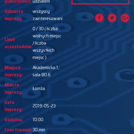
publiczności:
udziałem
Odbiorca
wszyscy
imprezy:
zainteresowani
0 / 30 ( liczba
wolnych miejsc
Limit
/ liczba
uczestników:
wszystkich
miejsc )
Miejsce
Akademicka 1,
imprezy:
sala B0.6
Miasto
Łomża
imprezy:
Data
2019-05-23
imprezy:
Godzina:
10:00
Czas trwania:
30 min