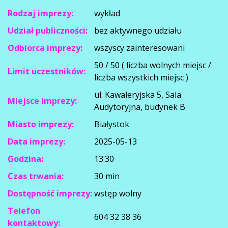
Rodzaj imprezy:
wykład
Udział publiczności:
bez aktywnego udziału
Odbiorca imprezy:
wszyscy zainteresowani
50 / 50 ( liczba wolnych miejsc /
Limit uczestników:
liczba wszystkich miejsc )
ul. Kawaleryjska 5, Sala
Miejsce imprezy:
Audytoryjna, budynek B
Miasto imprezy:
Białystok
Data imprezy:
2025-05-13
Godzina:
13:30
Czas trwania:
30 min
Dostępność imprezy:
wstęp wolny
Telefon
604 32 38 36
kontaktowy: