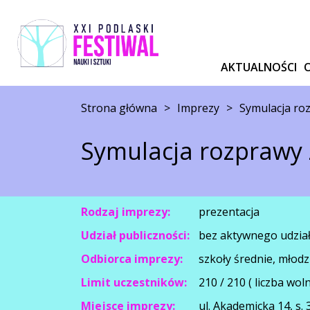
AKTUALNOŚCI
Strona główna
>
Imprezy
>
Symulacja ro
Symulacja rozprawy 
Rodzaj imprezy:
prezentacja
Udział publiczności:
bez aktywnego udzia
Odbiorca imprezy:
szkoły średnie, młodz
Limit uczestników:
210 / 210 ( liczba wol
Miejsce imprezy:
ul. Akademicka 14, s. 