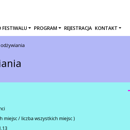
O FESTIWALU
PROGRAM
REJESTRACJA
KONTAKT
 odżywiania
iania
nci
h miejsc / liczba wszystkich miejsc )
1.13