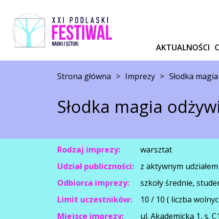
AKTUALNOŚCI
Strona główna
>
Imprezy
>
Słodka magia
Słodka magia odżyw
Rodzaj imprezy:
warsztat
Udział publiczności:
z aktywnym udziałem
Odbiorca imprezy:
szkoły średnie, stude
Limit uczestników:
10 / 10 ( liczba wolnyc
Miejsce imprezy:
ul. Akademicka 1, s. C