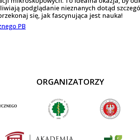
ji mikroskopowych. To idealna okazja, by odk
liwiają podglądanie nieznanych dotąd szczeg
rzekonaj się, jak fascynująca jest nauka!
znego PB
ORGANIZATORZY