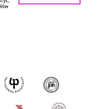
ryć,
ółów