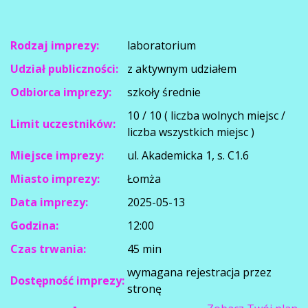
Rodzaj imprezy:
laboratorium
Udział publiczności:
z aktywnym udziałem
Odbiorca imprezy:
szkoły średnie
10 / 10 ( liczba wolnych miejsc /
Limit uczestników:
liczba wszystkich miejsc )
Miejsce imprezy:
ul. Akademicka 1, s. C1.6
Miasto imprezy:
Łomża
Data imprezy:
2025-05-13
Godzina:
12:00
Czas trwania:
45 min
wymagana rejestracja przez
Dostępność imprezy:
stronę