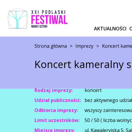
AKTUALNOŚCI
Strona główna
>
Imprezy
>
Koncert kam
Koncert kameralny 
Rodzaj imprezy:
koncert
Udział publiczności:
bez aktywnego udzia
Odbiorca imprezy:
wszyscy zainteresow
Limit uczestników:
50 / 50 ( liczba wolnyc
Miejsce imprezy:
ul. Kawaleryjska 5, S