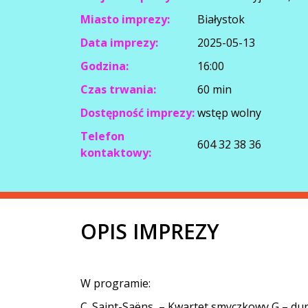
Miasto imprezy:
Białystok
Data imprezy:
2025-05-13
Godzina:
16:00
Czas trwania:
60 min
Dostępność imprezy:
wstęp wolny
Telefon
604 32 38 36
kontaktowy:
OPIS IMPREZY
W programie:
C. Saint-Saëns – Kwartet smyczkowy G – dur