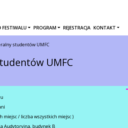
O FESTIWALU
PROGRAM
REJESTRACJA
KONTAKT
eralny studentów UMFC
studentów UMFC
łu
ani
h miejsc / liczba wszystkich miejsc )
ala Audytoryjna, budynek B