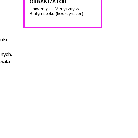
ORGANIZATOR:
Uniwersytet Medyczny w
Białymstoku (koordynator)
uki –
nych.
zwala