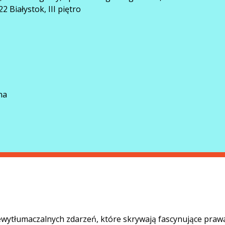
2 Białystok, III piętro
na
ewytłumaczalnych zdarzeń, które skrywają fascynujące praw