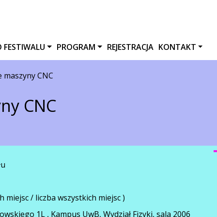
O FESTIWALU
PROGRAM
REJESTRACJA
KONTAKT
e maszyny CNC
yny CNC
łu
h miejsc / liczba wszystkich miejsc )
kowskiego 1L , Kampus UwB, Wydział Fizyki, sala 2006