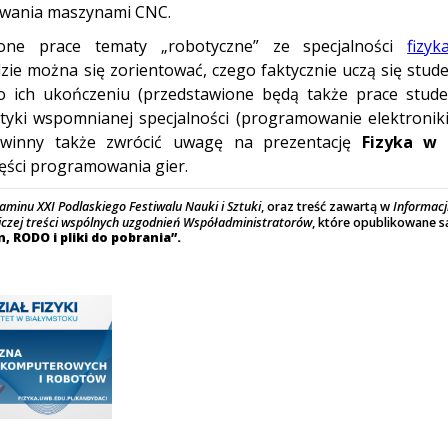
owania maszynami CNC.
ione prace tematy „robotyczne” ze specjalności
fizyk
dzie można się zorientować, czego faktycznie uczą się stude
o ich ukończeniu (przedstawione będą także prace stude
tyki wspomnianej specjalności (programowanie elektroniki
owinny także zwrócić uwagę na prezentację
Fizyka w 
zęści programowania gier.
aminu XXI Podlaskiego Festiwalu Nauki i Sztuki
, oraz treść zawartą w
Informacj
iczej treści wspólnych uzgodnień Współadministratorów
, które opublikowane s
, RODO i pliki do pobrania”.