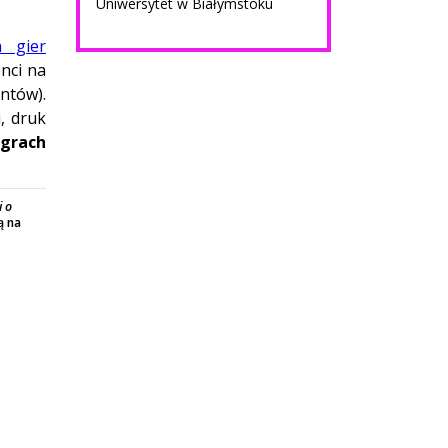
Uniwersytet w Białymstoku
a gier
nci na
ntów).
, druk
grach
i o
ą na