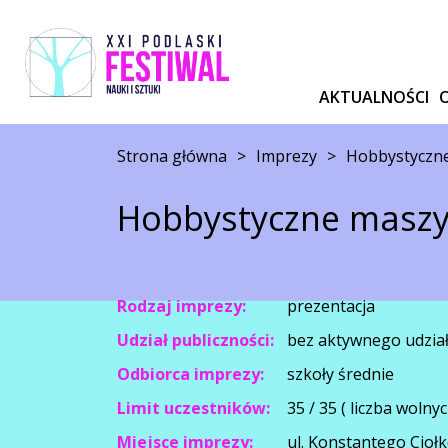
AKTUALNOŚCI
Strona główna
>
Imprezy
>
Hobbystyczn
Hobbystyczne masz
Rodzaj imprezy:
prezentacja
Udział publiczności:
bez aktywnego udzia
Odbiorca imprezy:
szkoły średnie
Limit uczestników:
35 / 35 ( liczba wolnyc
Miejsce imprezy:
ul. Konstantego Cioł