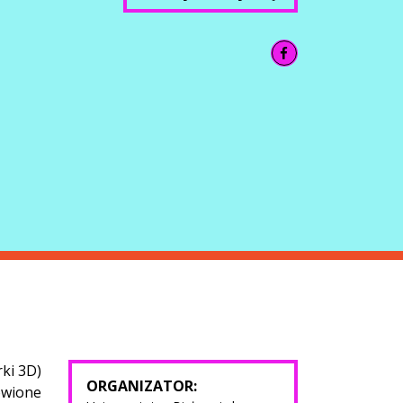
ki 3D)
ORGANIZATOR:
ówione