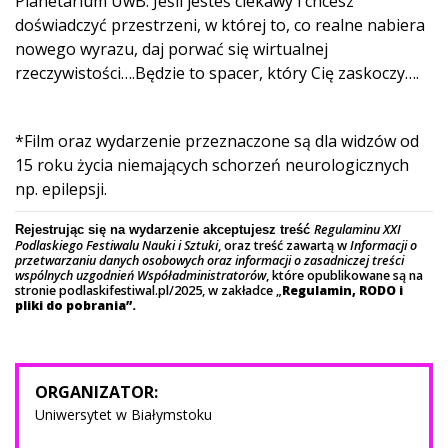
Planetarium UwB. Jeśli jesteś ciekawy i chcesz
doświadczyć przestrzeni, w której to, co realne nabiera
nowego wyrazu, daj porwać się wirtualnej
rzeczywistości….Będzie to spacer, który Cię zaskoczy….
*Film oraz wydarzenie przeznaczone są dla widzów od
15 roku życia niemających schorzeń neurologicznych
np. epilepsji.
Regulaminu XXI
Rejestrując się na wydarzenie akceptujesz treść
Podlaskiego Festiwalu Nauki i Sztuki
, oraz treść zawartą w
Informacji o
przetwarzaniu danych osobowych oraz informacji o zasadniczej treści
wspólnych uzgodnień Współadministratorów
, które opublikowane są na
stronie podlaskifestiwal.pl/2025, w zakładce „
Regulamin, RODO i
pliki do pobrania”.
ORGANIZATOR:
Uniwersytet w Białymstoku