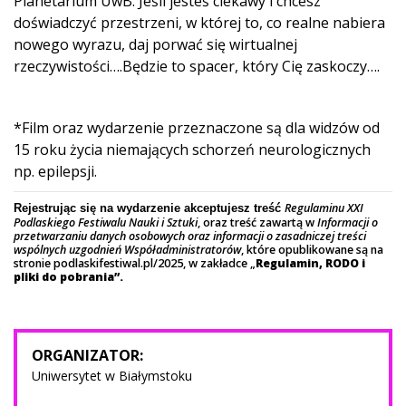
Planetarium UwB. Jeśli jesteś ciekawy i chcesz
doświadczyć przestrzeni, w której to, co realne nabiera
nowego wyrazu, daj porwać się wirtualnej
rzeczywistości….Będzie to spacer, który Cię zaskoczy….
*Film oraz wydarzenie przeznaczone są dla widzów od
15 roku życia niemających schorzeń neurologicznych
np. epilepsji.
Regulaminu XXI
Rejestrując się na wydarzenie akceptujesz treść
Podlaskiego Festiwalu Nauki i Sztuki
, oraz treść zawartą w
Informacji o
przetwarzaniu danych osobowych oraz informacji o zasadniczej treści
wspólnych uzgodnień Współadministratorów
, które opublikowane są na
stronie podlaskifestiwal.pl/2025, w zakładce „
Regulamin, RODO i
pliki do pobrania”.
ORGANIZATOR:
Uniwersytet w Białymstoku