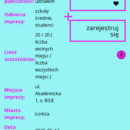
publiczności:
udziałem
szkoły
Odbiorca
średnie,
imprezy:
studenci
zarejestruj
się
20 / 20 (
liczba
wolnych
Limit
miejsc /
uczestników:
liczba
wszystkich
miejsc )
ul.
Miejsce
Akademicka
imprezy:
1, s. B0.8
Miasto
Łomża
imprezy:
Data