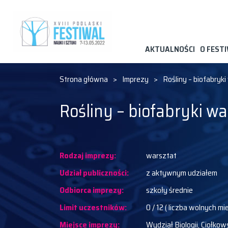
AKTUALNOŚCI
O FEST
Strona główna
>
Imprezy
>
Rośliny – biofabryk
Rośliny – biofabryki w
Rodzaj imprezy:
warsztat
Udział publiczności:
z aktywnym udziałem
Odbiorca imprezy:
szkoły średnie
Limit uczestników:
0 / 12 ( liczba wolnych mi
Miejsce imprezy:
Wydział Biologii, Ciołkows