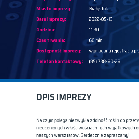
Miasto imprezy:
Białystok
Data imprezy:
2022-05-13
Godzina:
11:30
Czas trwania:
60 min
Dostępność imprezy:
wymagana rejestracja pr
Telefon kontaktowy:
(85) 738-80-28
OPIS IMPREZY
Na czym polega niezwykła zdolność roślin do przet
nieocenionych właściwościach tych wyjątkowych or
naszych warsztatów. Serdecznie zapraszamy!