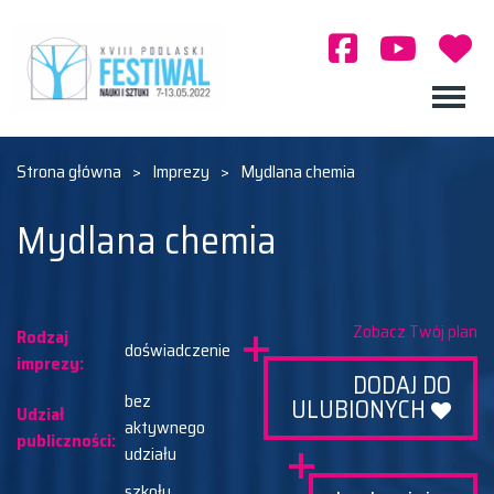
Strona główna
>
Imprezy
>
Mydlana chemia
Mydlana chemia
Zobacz Twój plan
Rodzaj
doświadczenie
imprezy:
DODAJ DO
bez
ULUBIONYCH
Udział
aktywnego
publiczności:
udziału
szkoły