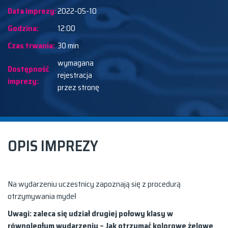
Data imprezy:
2022-05-10
Godzina:
12:00
Czas trwania:
30 min
wymagana
Dostępność
rejestracja
imprezy:
przez stronę
OPIS IMPREZY
Na wydarzeniu uczestnicy zapoznają się z procedurą
otrzymywania mydeł
Uwagi: zaleca się udział drugiej połowy klasy w
równoległym wydarzeniu – Jak otrzymać kolorowe żelowe