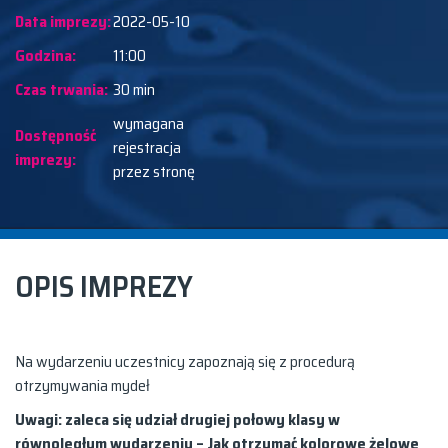
Data imprezy:
2022-05-10
Godzina:
11:00
Czas trwania:
30 min
wymagana
Dostępność
rejestracja
imprezy:
przez stronę
OPIS IMPREZY
Na wydarzeniu uczestnicy zapoznają się z procedurą
otrzymywania mydeł
Uwagi: zaleca się udział drugiej połowy klasy w
równoległym wydarzeniu – Jak otrzymać kolorowe żelowe