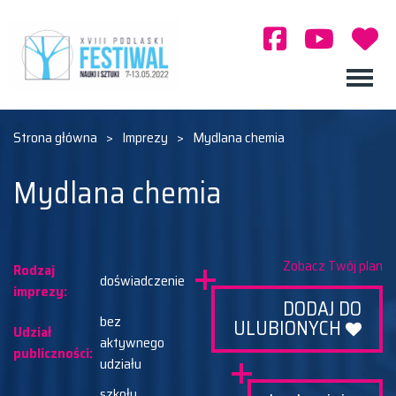
Strona główna
>
Imprezy
>
Mydlana chemia
Mydlana chemia
Zobacz Twój plan
Rodzaj
doświadczenie
imprezy:
DODAJ DO
bez
ULUBIONYCH
Udział
aktywnego
publiczności:
udziału
szkoły