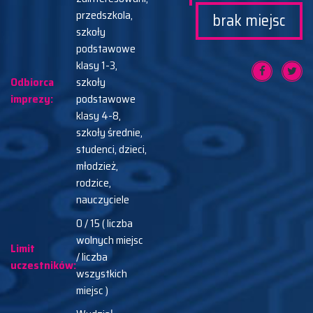
przedszkola,
brak miejsc
szkoły
podstawowe
klasy 1-3,
Odbiorca
szkoły
imprezy:
podstawowe
klasy 4-8,
szkoły średnie,
studenci, dzieci,
młodzież,
rodzice,
nauczyciele
0 / 15 ( liczba
wolnych miejsc
Limit
/ liczba
uczestników:
wszystkich
miejsc )