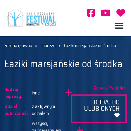
Strona główna
>
Imprezy
>
Łaziki marsjańskie od środka
Łaziki marsjańskie od środka
Zobacz Twój plan
Rodzaj
inne
imprezy:
DODAJ DO
Udział
z aktywnym
ULUBIONYCH
publiczności:
udziałem
wszyscy
zainteresowani,