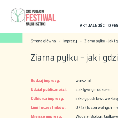
AKTUALNOŚCI
O FE
Strona główna
>
Imprezy
>
Ziarna pyłku – jak 
Ziarna pyłku – jak i g
Rodzaj imprezy:
warsztat
Udział publiczności:
z aktywnym udziałem
Odbiorca imprezy:
szkoły podstawowe klasy 
Limit uczestników:
0 / 12 ( liczba wolnych mi
Miejsce imprezy:
Wydział Biologii, Ciołkows