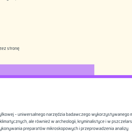
zez stronę
pyłkowej – uniwersalnego narzędzia badawczego wykorzystywanego m
imatycznych, ale również w archeologii, kryminalistyce i w pszczelars
wykonywania preparatów mikroskopowych i przeprowadzenia analizy