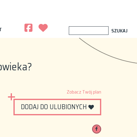
T
łowieka?
Zobacz Twój plan
DODAJ DO ULUBIONYCH