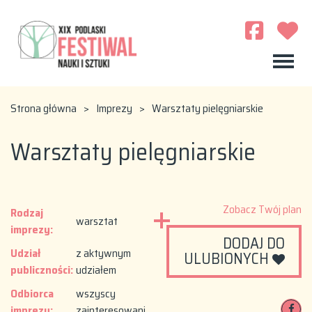
Strona główna
>
Imprezy
>
Warsztaty pielęgniarskie
Warsztaty pielęgniarskie
Zobacz Twój plan
Rodzaj
warsztat
imprezy:
DODAJ DO
Udział
z aktywnym
ULUBIONYCH
publiczności:
udziałem
Odbiorca
wszyscy
imprezy:
zainteresowani