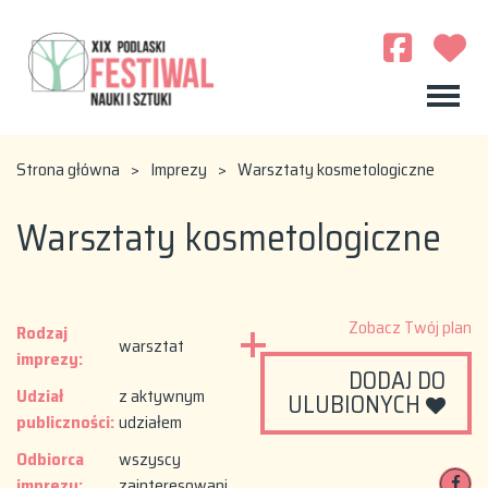
Strona główna
>
Imprezy
>
Warsztaty kosmetologiczne
Warsztaty kosmetologiczne
Zobacz Twój plan
Rodzaj
warsztat
imprezy:
DODAJ DO
Udział
z aktywnym
ULUBIONYCH
publiczności:
udziałem
Odbiorca
wszyscy
imprezy:
zainteresowani