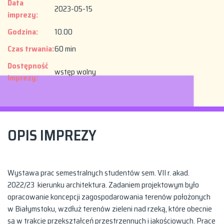
Data
2023-05-15
imprezy:
Godzina:
10.00
Czas trwania:
60 min
Dostępność
wstęp wolny
imprezy:
OPIS IMPREZY
Wystawa prac semestralnych studentów sem. VII r. akad.
2022/23 kierunku architektura. Zadaniem projektowym było
opracowanie koncepcji zagospodarowania terenów położonych
w Białymstoku, wzdłuż terenów zieleni nad rzeką, które obecnie
są w trakcie przekształceń przestrzennych i jakościowych. Prace