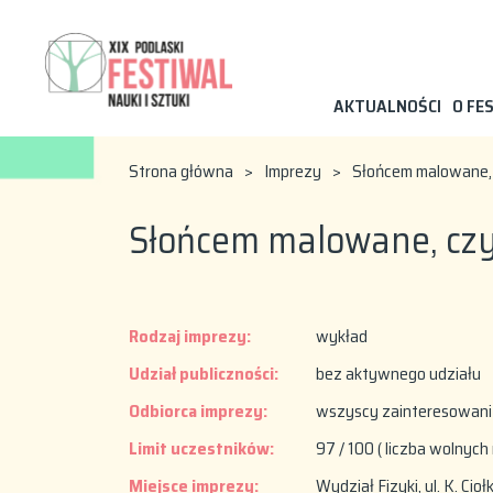
AKTUALNOŚCI
O FE
Strona główna
>
Imprezy
>
Słońcem malowane, cz
Słońcem malowane, czyli
Rodzaj imprezy:
wykład
Udział publiczności:
bez aktywnego udziału
Odbiorca imprezy:
wszyscy zainteresowani
Limit uczestników:
97 / 100 ( liczba wolnych 
Miejsce imprezy:
Wydział Fizyki, ul. K. Cio