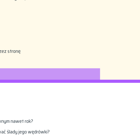
zez stronę
ównym nawet rok?
wać ślady jego wędrówki?