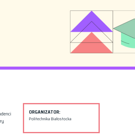
ORGANIZATOR:
udenci
Politechnika Białostocka
ry