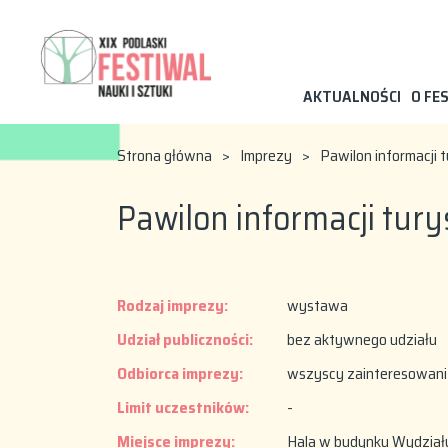
AKTUALNOŚCI
O FE
Strona główna
>
Imprezy
>
Pawilon informacji 
Pawilon informacji tury
Rodzaj imprezy:
wystawa
Udział publiczności:
bez aktywnego udziału
Odbiorca imprezy:
wszyscy zainteresowani
Limit uczestników:
-
Miejsce imprezy:
Hala w budynku Wydziału 