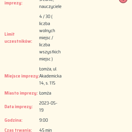
imprezy:
nauczyciele
4 / 30 (
liczba
wolnych
Limit
miejsc /
uczestników:
liczba
wszystkich
miejsc )
Łomża, ul.
Miejsce imprezy:
Akademicka
14, s. 115
Miasto imprezy:
Łomża
2023-05-
Data imprezy:
19
Godzina:
9:00
Czas trwania:
45 min