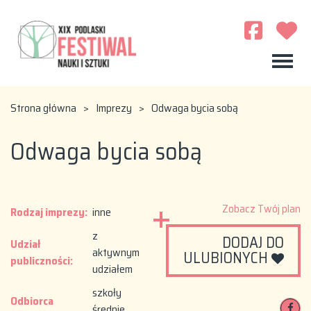
Strona główna
>
Imprezy
>
Odwaga bycia sobą
Odwaga bycia sobą
Zobacz Twój plan
Rodzaj imprezy:
inne
z
DODAJ DO
Udział
aktywnym
ULUBIONYCH
publiczności:
udziałem
szkoły
Odbiorca
średnie,