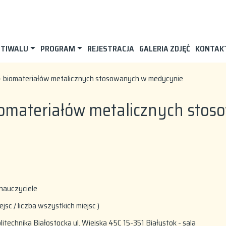
STIWALU
PROGRAM
REJESTRACJA
GALERIA ZDJĘĆ
KONTAK
i – biomateriałów metalicznych stosowanych w medycynie
 biomateriałów metalicznych st
 nauczyciele
iejsc / liczba wszystkich miejsc )
technika Białostocka ul. Wiejska 45C 15-351 Białystok - sala