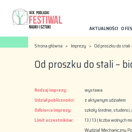
AKTUALNOŚCI
O FE
Strona główna
>
Imprezy
>
Od proszku do stal
Od proszku do stali –
Rodzaj imprezy:
wystawa
Udział publiczności:
z aktywnym udziałem
Odbiorca imprezy:
szkoły średnie, studenci,
Limit uczestników:
13 / 13 ( liczba wolnych m
Wydział Mechaniczny Poli