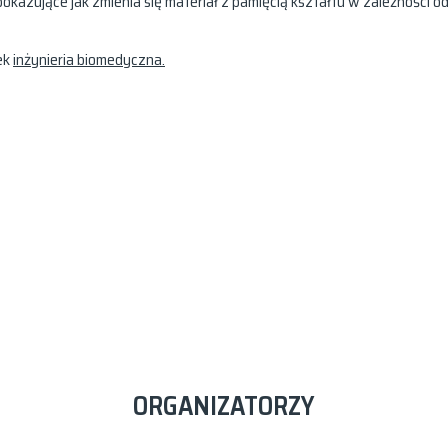
azujące jak zmienia się materiał z pamięcią kształtu w zależności o
ek
inżynieria biomedyczna.
ORGANIZATORZY