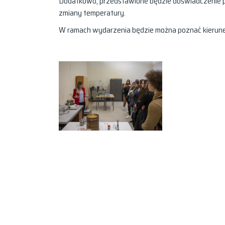
Dodatkowo, przedstawione będzie doświadczenie pok
zmiany temperatury.
W ramach wydarzenia będzie można poznać kierun