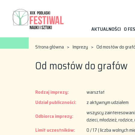
AKTUALNOŚCI
O FE
Strona główna
>
Imprezy
>
Od mostów do graf
Od mostów do grafów
Rodzaj imprezy:
warsztat
Udział publiczności:
z aktywnym udziałem
wszyscy zainteresowani, 
Odbiorca imprezy:
dzieci, młodzież, rodzice,
Limit uczestników:
0 / 17 ( liczba wolnych mi