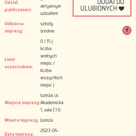
DODAJ DO
Udział
aktywnym
ULUBIONYCH
publiczności:
udziałem
Odbiorca
szkoły
imprezy:
średnie
0 / 15 (
liczba
wolnych
Limit
miejsc /
uczestników:
liczba
wszystkich
miejsc )
Łomża, ul.
Miejsce imprezy:
Akademicka
1, sala C1.6
Miasto imprezy:
Łomża
2023-05-
Data imprezy: