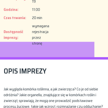
19
Godzina:
11:00
Czas trwania:
20 min
wymagana
Dostępność
rejestracja
imprezy:
przez
stronę
OPIS IMPREZY
Jak wygląda komórka roślinna, a jak zwierzęca? Co je od siebie
odróżnia? Jakie organella, znajdujące się w komórkach roślin i
zwierząt, sprawiają, że mogą one prowadzić podstawowe
procesy życiowe, takie jak wzrost, rozmnażanie czy oddychanie?