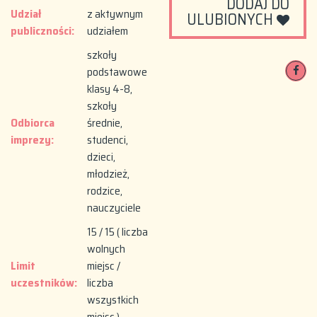
DODAJ DO
Udział
z aktywnym
ULUBIONYCH
publiczności:
udziałem
szkoły
podstawowe
klasy 4-8,
szkoły
Odbiorca
średnie,
imprezy:
studenci,
dzieci,
młodzież,
rodzice,
nauczyciele
15 / 15 ( liczba
wolnych
Limit
miejsc /
uczestników:
liczba
wszystkich
miejsc )