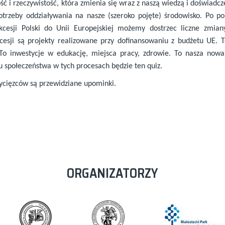
ść i rzeczywistość, która zmienia się wraz z naszą wiedzą i doświadc
rzeby oddziaływania na nasze (szeroko pojęte) środowisko. Po p
kcesji Polski do Unii Europejskiej możemy dostrzec liczne zmiany
cesji są projekty realizowane przy dofinansowaniu z budżetu UE. T
To inwestycje w edukację, miejsca pracy, zdrowie. To nasza nowa
u społeczeństwa w tych procesach będzie ten quiz.
wycięzców są przewidziane upominki.
ORGANIZATORZY