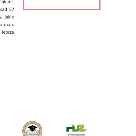
zeniami.
onad 32
, jakie
o m.in.
 lepsza