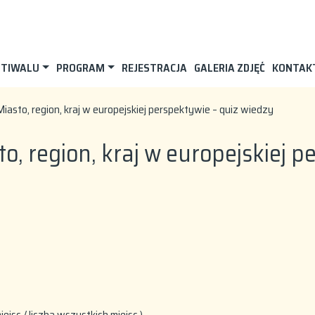
STIWALU
PROGRAM
REJESTRACJA
GALERIA ZDJĘĆ
KONTAK
Miasto, region, kraj w europejskiej perspektywie – quiz wiedzy
to, region, kraj w europejskiej 
iejsc / liczba wszystkich miejsc )