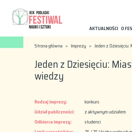
AKTUALNOŚCI
O FE
Strona główna
>
Imprezy
>
Jeden z Dziesięciu: 
Jeden z Dziesięciu: Mias
wiedzy
Rodzaj imprezy:
konkurs
Udział publiczności:
z aktywnym udziałem
Odbiorca imprezy:
studenci
Limit uczestników:
75 / 75 ( liczba wolnych m