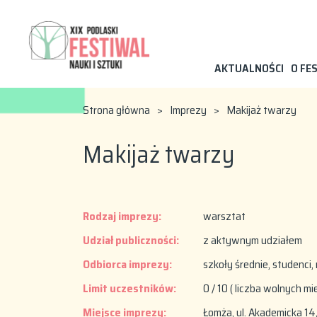
AKTUALNOŚCI
O FE
Strona główna
>
Imprezy
>
Makijaż twarzy
Makijaż twarzy
Rodzaj imprezy:
warsztat
Udział publiczności:
z aktywnym udziałem
Odbiorca imprezy:
szkoły średnie, studenci,
Limit uczestników:
0 / 10 ( liczba wolnych mi
Miejsce imprezy:
Łomża, ul. Akademicka 1