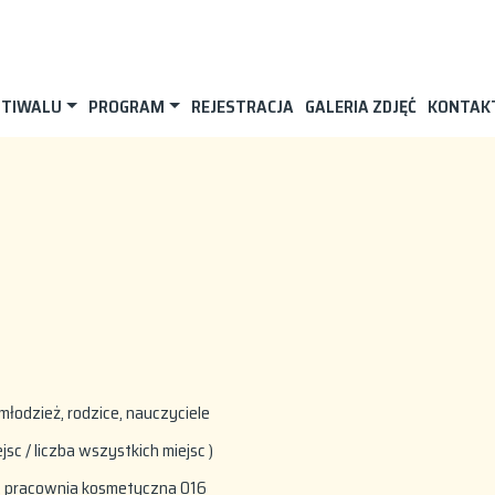
STIWALU
PROGRAM
REJESTRACJA
GALERIA ZDJĘĆ
KONTAK
 młodzież, rodzice, nauczyciele
ejsc / liczba wszystkich miejsc )
4, pracownia kosmetyczna 016