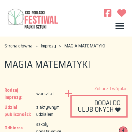
Strona główna
>
Imprezy
>
MAGIA MATEMATYKI
MAGIA MATEMATYKI
Zobacz Twój plan
Rodzaj
warsztat
imprezy:
DODAJ DO
Udział
z aktywnym
ULUBIONYCH
publiczności:
udziałem
szkoły
Odbiorca
podstawowe